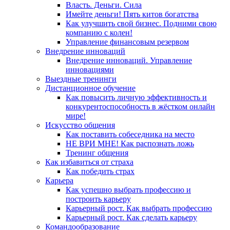
Власть. Деньги. Сила
Имейте деньги! Пять китов богатства
Как улучшить свой бизнес. Подними свою
компанию с колен!
Управление финансовым резервом
Внедрение инноваций
Внедрение инноваций. Управление
инновациями
Выездные тренинги
Дистанционное обучение
Как повысить личную эффективность и
конкурентоспособность в жёстком онлайн
мире!
Искусство общения
Как поставить собеседника на место
НЕ ВРИ МНЕ! Как распознать ложь
Тренинг общения
Как избавиться от страха
Как победить страх
Карьера
Как успешно выбрать профессию и
построить карьеру
Карьерный рост. Как выбрать профессию
Карьерный рост. Как сделать карьеру
Командообразование