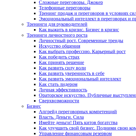
Сложные переговоры. Джокер
Телефонные переговоры
Тренинг продаж и переговоров в условиях си
Эмоциональный интеллект в переговорах и п
Тренинги для руководителей
Как выжить в кризис. Бизнес в кризис
Тренинги личностного роста
Личностный рост. Современные тренды
Искусство общения
Как выбрать профессию. Карьерный рост
Как победить страх
Как принять решение
Как развить силу воли
Как развить уверенность в себе
Как развить эмоциональный интеллект
Как стать лидером
Личная эффективность
Ораторское искусство. Публичные выступлен
Сверхвозможности
Бизнес
Апгрейд переговорных компетенций
Власть. Деньги. Сила
Имейте деньги! Пять китов богатства
Как улучшить свой бизнес. Подними свою ко
Управление финансовым резервом