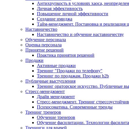
Антихрупкость в условиях хаоса, неопределен
Личная эффективность
Повышение личной эффективности
Создание имиджа
Тайм-менеджмент. Постановка и реализация 
Наставничество
Наставничество и обучение наставничеству
Обучение персонала
Оценка персонала
Принятие решений
Практика принятия решений
Продажи
Активные продажи
Тренинг "Продажи по телефону"
Тренинг по продажам. Продажи b2b
Публичные выступления
Тренинг ораторское искусство. Публичные в
Стресс-менеджмент
Драйв менеджмент
Стресс-менеджмент. Тренинг стрессоустойчи
Психосоматика. Современные тренды
Тренинг тренеров
Обучение тренеров
Обучение фасилитации. Технологии фасилит
Тренинги для врачей