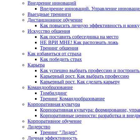
Внедрение инноваций
Внедрение инноваций. Управление инноваци
Выездные тренинги
Дистанционное обучение
Как повысить личную эффективность и конку
Искусство общения
Как поставить собеседника на место
НЕ ВРИ МНЕ! Как распознать ложь
Тренинг общения
Как избавиться от страха
Как победить страх
Карьера
Как успешно выбрать профессию и построить
Карьерный рост. Как выбрать профессию
Карьерный рост. Как сделать карьеру
Командообразование
Тимбилдинг
Тренинг Командообразование
Корпоративная культура
Корпоративная культура: формирование, упра
Корпоративные ценности: разработка и внедр
Корпоративное обучение
Лидерство
Тренинг "Лидер"
Личная эффективность