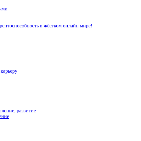
ями
рентоспособность в жёстком онлайн мире!
 карьеру
вление, развитие
ение