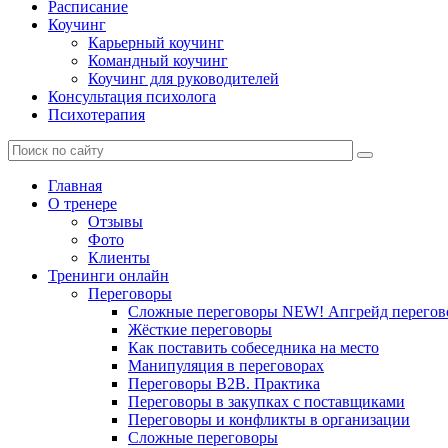
Расписание
Коучинг
Карьерный коучинг
Командный коучинг
Коучинг для руководителей
Консультация психолога
Психотерапия
Главная
О тренере
Отзывы
Фото
Клиенты
Тренинги онлайн
Переговоры
Сложные переговоры NEW! Апгрейд перегов
Жёсткие переговоры
Как поставить собеседника на место
Манипуляция в переговорах
Переговоры B2B. Практика
Переговоры в закупках с поставщиками
Переговоры и конфликты в организации
Сложные переговоры