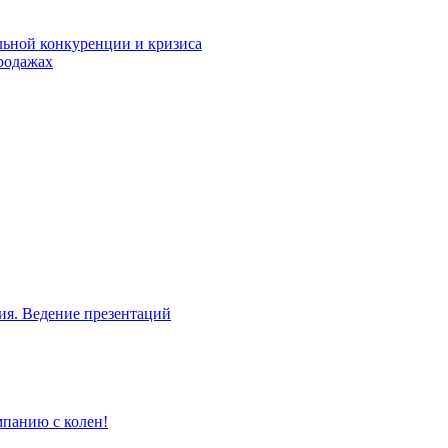
льной конкуренции и кризиса
родажах
ия. Ведение презентаций
мпанию с колен!