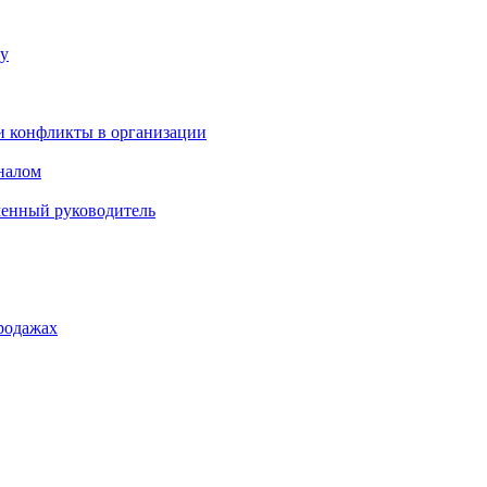
ку
и конфликты в организации
оналом
менный руководитель
родажах