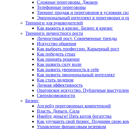
Сложные переговоры. Джокер
Телефонные переговоры
Тренинг продаж и переговоров в условиях си
Эмоциональный интеллект в переговорах и п
Тренинги для руководителей
Как выжить в кризис. Бизнес в кризис
Тренинги личностного роста
Личностный рост. Современные тренды
Искусство общения
Как выбрать профессию. Карьерный рост
Как победить страх
Как принять решение
Как развить силу воли
Как развить уверенность в себе
Как развить эмоциональный интеллект
Как стать лидером
Личная эффективность
Ораторское искусство. Публичные выступлен
Сверхвозможности
Бизнес
Апгрейд переговорных компетенций
Власть. Деньги. Сила
Имейте деньги! Пять китов богатства
Как улучшить свой бизнес. Подними свою ко
Управление финансовым резервом