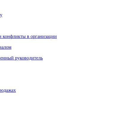
ку
и конфликты в организации
оналом
менный руководитель
родажах