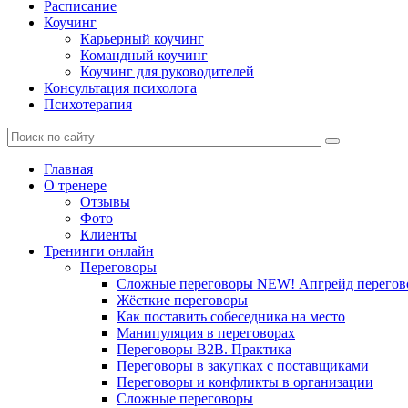
Расписание
Коучинг
Карьерный коучинг
Командный коучинг
Коучинг для руководителей
Консультация психолога
Психотерапия
Главная
О тренере
Отзывы
Фото
Клиенты
Тренинги онлайн
Переговоры
Сложные переговоры NEW! Апгрейд перегов
Жёсткие переговоры
Как поставить собеседника на место
Манипуляция в переговорах
Переговоры B2B. Практика
Переговоры в закупках с поставщиками
Переговоры и конфликты в организации
Сложные переговоры