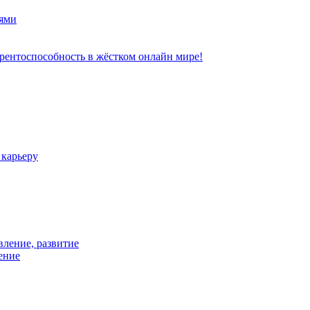
ями
рентоспособность в жёстком онлайн мире!
 карьеру
вление, развитие
ение