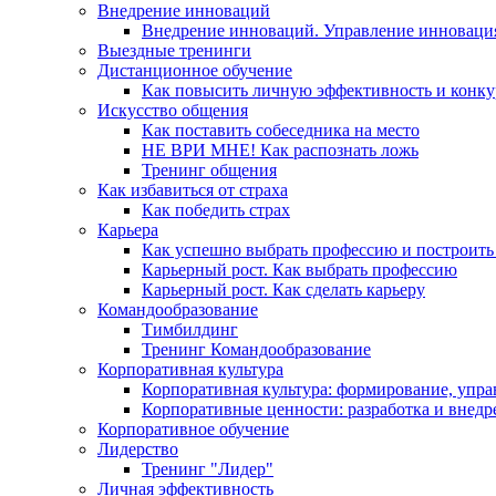
Внедрение инноваций
Внедрение инноваций. Управление инноваци
Выездные тренинги
Дистанционное обучение
Как повысить личную эффективность и конку
Искусство общения
Как поставить собеседника на место
НЕ ВРИ МНЕ! Как распознать ложь
Тренинг общения
Как избавиться от страха
Как победить страх
Карьера
Как успешно выбрать профессию и построить
Карьерный рост. Как выбрать профессию
Карьерный рост. Как сделать карьеру
Командообразование
Тимбилдинг
Тренинг Командообразование
Корпоративная культура
Корпоративная культура: формирование, упра
Корпоративные ценности: разработка и внедр
Корпоративное обучение
Лидерство
Тренинг "Лидер"
Личная эффективность