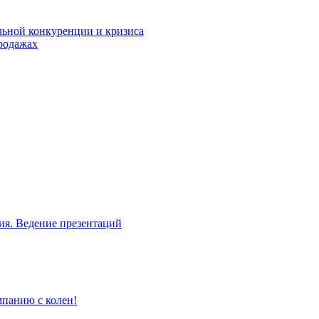
льной конкуренции и кризиса
родажах
ия. Ведение презентаций
мпанию с колен!