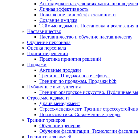
Антихрупкость в условиях хаоса, неопределен
Личная эффективность
Повышение личной эффективности
Создание имиджа
Тайм-менеджмент. Постановка и реализация 
Наставничество
Наставничество и обучение наставничеству
Обучение персонала
Оценка персонала
Принятие решений
Практика принятия решений
Продажи
Активные продажи
Тренинг "Продажи по телефону"
Тренинг по продажам. Продажи b2b
Публичные выступления
Тренинг ораторское искусство. Публичные в
Стресс-менеджмент
Драйв менеджмент
Стресс-менеджмент. Тренинг стрессоустойчи
Психосоматика. Современные тренды
Тренинг тренеров
Обучение тренеров
Обучение фасилитации. Технологии фасилит
Тренинги для врачей