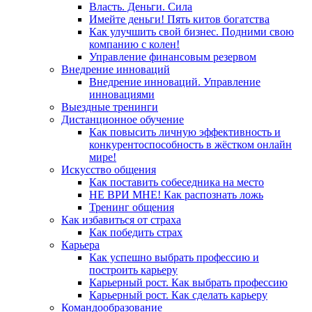
Власть. Деньги. Сила
Имейте деньги! Пять китов богатства
Как улучшить свой бизнес. Подними свою
компанию с колен!
Управление финансовым резервом
Внедрение инноваций
Внедрение инноваций. Управление
инновациями
Выездные тренинги
Дистанционное обучение
Как повысить личную эффективность и
конкурентоспособность в жёстком онлайн
мире!
Искусство общения
Как поставить собеседника на место
НЕ ВРИ МНЕ! Как распознать ложь
Тренинг общения
Как избавиться от страха
Как победить страх
Карьера
Как успешно выбрать профессию и
построить карьеру
Карьерный рост. Как выбрать профессию
Карьерный рост. Как сделать карьеру
Командообразование