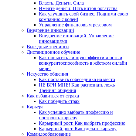
Власть. Деньги. Сила
Имейте деньги! Пять китов богатства
Как улучшить свой бизнес. Подними свою
компанию с колен!
Управление финансовым резервом
Внедрение инноваций
Внедрение инноваций. Управление
инновациями
Выездные тренинги
Дистанционное обучение
Как повысить личную эффективность и
конкурентоспособность в жёстком онлайн
мире!
Искусство общения
Как поставить собеседника на место
НЕ ВРИ МНЕ! Как распознать ложь
Тренинг общения
Как избавиться от страха
Как победить страх
Карьера
Как успешно выбрать профессию и
построить карьеру
Карьерный рост. Как выбрать профессию
Карьерный рост. Как сделать карьеру
Командообразование