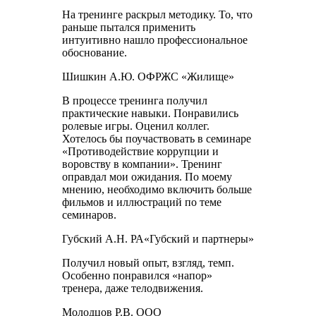
На тренинге раскрыл методику. То, что
раньше пытался применить
интуитивно нашло профессиональное
обоснование.
Шишкин А.Ю. ОФРЖС «Жилище»
В процессе тренинга получил
практические навыки. Понравились
ролевые игры. Оценил коллег.
Хотелось бы поучаствовать в семинаре
«Противодействие коррупции и
воровству в компании». Тренинг
оправдал мои ожидания. По моему
мнению, необходимо включить больше
фильмов и иллюстраций по теме
семинаров.
Губский А.Н. РА«Губский и партнеры»
Получил новый опыт, взгляд, темп.
Особенно понравился «напор»
тренера, даже телодвижения.
Молодцов Р.В. ООО