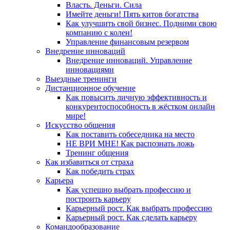
Власть. Деньги. Сила
Имейте деньги! Пять китов богатства
Как улучшить свой бизнес. Подними свою
компанию с колен!
Управление финансовым резервом
Внедрение инноваций
Внедрение инноваций. Управление
инновациями
Выездные тренинги
Дистанционное обучение
Как повысить личную эффективность и
конкурентоспособность в жёстком онлайн
мире!
Искусство общения
Как поставить собеседника на место
НЕ ВРИ МНЕ! Как распознать ложь
Тренинг общения
Как избавиться от страха
Как победить страх
Карьера
Как успешно выбрать профессию и
построить карьеру
Карьерный рост. Как выбрать профессию
Карьерный рост. Как сделать карьеру
Командообразование