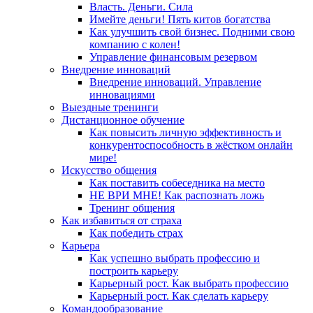
Власть. Деньги. Сила
Имейте деньги! Пять китов богатства
Как улучшить свой бизнес. Подними свою
компанию с колен!
Управление финансовым резервом
Внедрение инноваций
Внедрение инноваций. Управление
инновациями
Выездные тренинги
Дистанционное обучение
Как повысить личную эффективность и
конкурентоспособность в жёстком онлайн
мире!
Искусство общения
Как поставить собеседника на место
НЕ ВРИ МНЕ! Как распознать ложь
Тренинг общения
Как избавиться от страха
Как победить страх
Карьера
Как успешно выбрать профессию и
построить карьеру
Карьерный рост. Как выбрать профессию
Карьерный рост. Как сделать карьеру
Командообразование