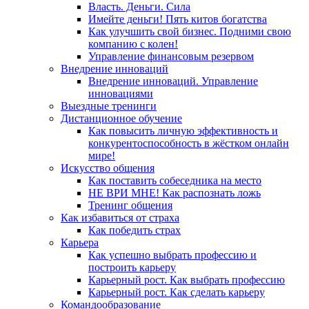
Власть. Деньги. Сила
Имейте деньги! Пять китов богатства
Как улучшить свой бизнес. Подними свою
компанию с колен!
Управление финансовым резервом
Внедрение инноваций
Внедрение инноваций. Управление
инновациями
Выездные тренинги
Дистанционное обучение
Как повысить личную эффективность и
конкурентоспособность в жёстком онлайн
мире!
Искусство общения
Как поставить собеседника на место
НЕ ВРИ МНЕ! Как распознать ложь
Тренинг общения
Как избавиться от страха
Как победить страх
Карьера
Как успешно выбрать профессию и
построить карьеру
Карьерный рост. Как выбрать профессию
Карьерный рост. Как сделать карьеру
Командообразование