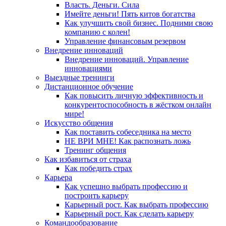
Власть. Деньги. Сила
Имейте деньги! Пять китов богатства
Как улучшить свой бизнес. Подними свою
компанию с колен!
Управление финансовым резервом
Внедрение инноваций
Внедрение инноваций. Управление
инновациями
Выездные тренинги
Дистанционное обучение
Как повысить личную эффективность и
конкурентоспособность в жёстком онлайн
мире!
Искусство общения
Как поставить собеседника на место
НЕ ВРИ МНЕ! Как распознать ложь
Тренинг общения
Как избавиться от страха
Как победить страх
Карьера
Как успешно выбрать профессию и
построить карьеру
Карьерный рост. Как выбрать профессию
Карьерный рост. Как сделать карьеру
Командообразование