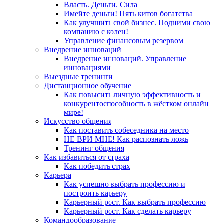
Власть. Деньги. Сила
Имейте деньги! Пять китов богатства
Как улучшить свой бизнес. Подними свою
компанию с колен!
Управление финансовым резервом
Внедрение инноваций
Внедрение инноваций. Управление
инновациями
Выездные тренинги
Дистанционное обучение
Как повысить личную эффективность и
конкурентоспособность в жёстком онлайн
мире!
Искусство общения
Как поставить собеседника на место
НЕ ВРИ МНЕ! Как распознать ложь
Тренинг общения
Как избавиться от страха
Как победить страх
Карьера
Как успешно выбрать профессию и
построить карьеру
Карьерный рост. Как выбрать профессию
Карьерный рост. Как сделать карьеру
Командообразование