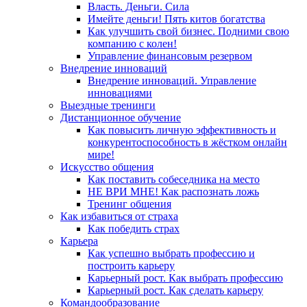
Власть. Деньги. Сила
Имейте деньги! Пять китов богатства
Как улучшить свой бизнес. Подними свою
компанию с колен!
Управление финансовым резервом
Внедрение инноваций
Внедрение инноваций. Управление
инновациями
Выездные тренинги
Дистанционное обучение
Как повысить личную эффективность и
конкурентоспособность в жёстком онлайн
мире!
Искусство общения
Как поставить собеседника на место
НЕ ВРИ МНЕ! Как распознать ложь
Тренинг общения
Как избавиться от страха
Как победить страх
Карьера
Как успешно выбрать профессию и
построить карьеру
Карьерный рост. Как выбрать профессию
Карьерный рост. Как сделать карьеру
Командообразование