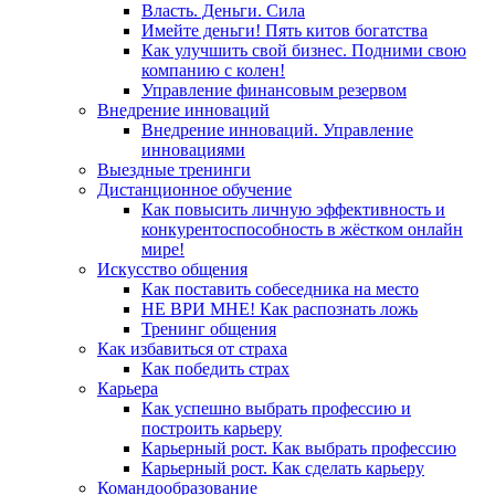
Власть. Деньги. Сила
Имейте деньги! Пять китов богатства
Как улучшить свой бизнес. Подними свою
компанию с колен!
Управление финансовым резервом
Внедрение инноваций
Внедрение инноваций. Управление
инновациями
Выездные тренинги
Дистанционное обучение
Как повысить личную эффективность и
конкурентоспособность в жёстком онлайн
мире!
Искусство общения
Как поставить собеседника на место
НЕ ВРИ МНЕ! Как распознать ложь
Тренинг общения
Как избавиться от страха
Как победить страх
Карьера
Как успешно выбрать профессию и
построить карьеру
Карьерный рост. Как выбрать профессию
Карьерный рост. Как сделать карьеру
Командообразование