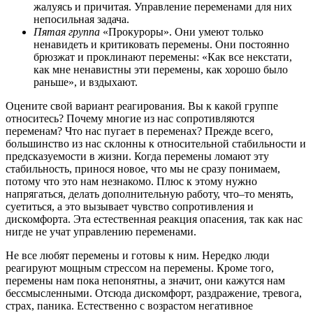
жалуясь и причитая. Управление переменами для них
непосильная задача.
Пятая группа
«Прокуроры». Они умеют только
ненавидеть и критиковать перемены. Они постоянно
брюзжат и проклинают перемены: «Как все некстати,
как мне ненавистны эти перемены, как хорошо было
раньше», и вздыхают.
Оцените свой вариант реагирования. Вы к какой группе
относитесь? Почему многие из нас сопротивляются
переменам? Что нас пугает в переменах? Прежде всего,
большинство из нас склонны к относительной стабильности и
предсказуемости в жизни. Когда перемены ломают эту
стабильность, принося новое, что мы не сразу понимаем,
потому что это нам незнакомо. Плюс к этому нужно
напрягаться, делать дополнительную работу, что–то менять,
суетиться, а это вызывает чувство сопротивления и
дискомфорта. Эта естественная реакция опасения, так как нас
нигде не учат управлению переменами.
Не все любят перемены и готовы к ним. Нередко люди
реагируют мощным стрессом на перемены. Кроме того,
перемены нам пока непонятны, а значит, они кажутся нам
бессмысленными. Отсюда дискомфорт, раздражение, тревога,
страх, паника. Естественно с возрастом негативное