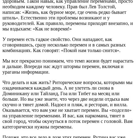
здоровьем. Такой навык, как управление переменами, просто
необходим каждому человеку. Прав был Лев Толстой,
написав: «Жизнь, как бурное море, где очень редко бывает
штиль». Естественно эти проблемы возникают и у
руководителей. Как правило, перемены приходят внезапно, и
мы вздыхаем: «Как не вовремя!»
У перемен есть гадкое свойство. Они нападают, как
сговорившись, сразу несколько перемен и в самых разных
комбинациях. Как говорят: «Покой нам только снится».
Мы все прекрасно понимаем, что темп жизни будет нарастать
и дальше. Впереди нас ждут штормы перемен, включая и
ураганы информации.
Что делать и как жить? Риторические вопросы, которыми мы
озадачиваемся каждый день. А не улететь ли снова в
Доминикану или Тайланд, Гоа или Тибет на месяц или
больше. Но вы уже знаете, что через две недели отдыха вам
скучно и тянет домой. Надоел и пляж, и ресторан, и вилла.
Оказывается, что вам уже не хватает перемен. Вы «подсели»
на управление переменами. И вас, как наркомана, тянет в
свой город, чтобы окунуться в поток перемен с головой. Вам
категорически нужны перемены.
Похоже, что все дело в дозе этих перемен. Рутина вас уже