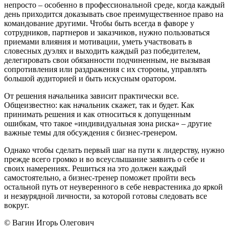
непросто – особенно в профессиональной среде, когда каждый
день приходится доказывать свое преимущественное право на
командование другими. Чтобы быть всегда в фаворе у
сотрудников, партнеров и заказчиков, нужно пользоваться
приемами влияния и мотивации, уметь участвовать в
словесных дуэлях и выходить каждый раз победителем,
делегировать свои обязанности подчиненным, не вызывая
сопротивления или раздражения с их стороны, управлять
большой аудиторией и быть искусным оратором.
От решения начальника зависит практически все.
Общеизвестно: как начальник скажет, так и будет. Как
принимать решения и как относиться к допущенным
ошибкам, что такое «индивидуальная зона риска» – другие
важные темы для обсуждения с бизнес-тренером.
Однако чтобы сделать первый шаг на пути к лидерству, нужно
прежде всего громко и во всеуслышание заявить о себе и
своих намерениях. Решиться на это должен каждый
самостоятельно, а бизнес-тренер поможет пройти весь
остальной путь от неуверенного в себе неврастеника до яркой
и незаурядной личности, за которой готовы следовать все
вокруг.
© Вагин Игорь Олегович