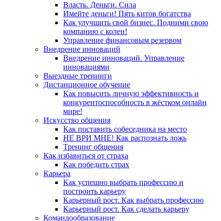
Власть. Деньги. Сила
Имейте деньги! Пять китов богатства
Как улучшить свой бизнес. Подними свою
компанию с колен!
Управление финансовым резервом
Внедрение инноваций
Внедрение инноваций. Управление
инновациями
Выездные тренинги
Дистанционное обучение
Как повысить личную эффективность и
конкурентоспособность в жёстком онлайн
мире!
Искусство общения
Как поставить собеседника на место
НЕ ВРИ МНЕ! Как распознать ложь
Тренинг общения
Как избавиться от страха
Как победить страх
Карьера
Как успешно выбрать профессию и
построить карьеру
Карьерный рост. Как выбрать профессию
Карьерный рост. Как сделать карьеру
Командообразование