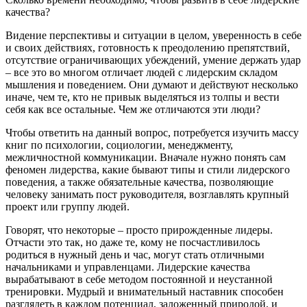
качества?
Видение перспективы и ситуации в целом, уверенность в себе
и своих действиях, готовность к преодолению препятствий,
отсутствие ограничивающих убеждений, умение держать удар
– все это во многом отличает людей с лидерским складом
мышления и поведением. Они думают и действуют несколько
иначе, чем те, кто не привык выделяться из толпы и вести
себя как все остальные. Чем же отличаются эти люди?
Чтобы ответить на данный вопрос, потребуется изучить массу
книг по психологии, социологии, менеджменту,
межличностной коммуникации. Вначале нужно понять сам
феномен лидерства, какие бывают типы и стили лидерского
поведения, а также обязательные качества, позволяющие
человеку занимать пост руководителя, возглавлять крупный
проект или группу людей.
Говорят, что некоторые – просто прирожденные лидеры.
Отчасти это так, но даже те, кому не посчастливилось
родиться в нужный день и час, могут стать отличными
начальниками и управленцами. Лидерские качества
вырабатывают в себе методом постоянной и неустанной
тренировки. Мудрый и внимательный наставник способен
разглядеть в каждом потенциал, заложенный природой, и