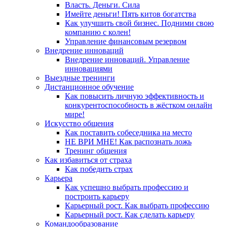
Власть. Деньги. Сила
Имейте деньги! Пять китов богатства
Как улучшить свой бизнес. Подними свою
компанию с колен!
Управление финансовым резервом
Внедрение инноваций
Внедрение инноваций. Управление
инновациями
Выездные тренинги
Дистанционное обучение
Как повысить личную эффективность и
конкурентоспособность в жёстком онлайн
мире!
Искусство общения
Как поставить собеседника на место
НЕ ВРИ МНЕ! Как распознать ложь
Тренинг общения
Как избавиться от страха
Как победить страх
Карьера
Как успешно выбрать профессию и
построить карьеру
Карьерный рост. Как выбрать профессию
Карьерный рост. Как сделать карьеру
Командообразование