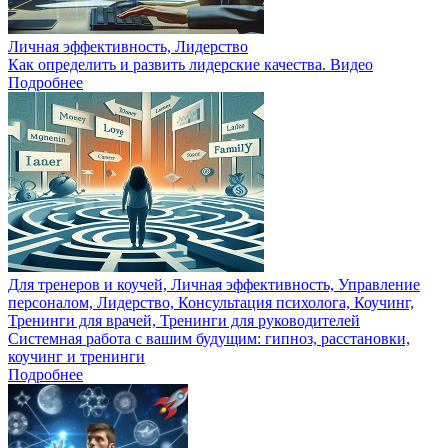
Личная эффективность, Лидерство
Как определить и развить лидерские качества. Видео
Подробнее
Для тренеров и коучей, Личная эффективность, Управление
персоналом, Лидерство, Консультация психолога, Коучинг,
Тренинги для врачей, Тренинги для руководителей
Системная работа с вашим будущим: гипноз, расстановки,
коучинг и тренинги
Подробнее