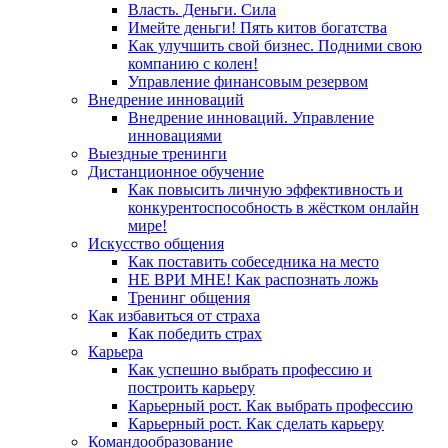
Власть. Деньги. Сила
Имейте деньги! Пять китов богатства
Как улучшить свой бизнес. Подними свою
компанию с колен!
Управление финансовым резервом
Внедрение инноваций
Внедрение инноваций. Управление
инновациями
Выездные тренинги
Дистанционное обучение
Как повысить личную эффективность и
конкурентоспособность в жёстком онлайн
мире!
Искусство общения
Как поставить собеседника на место
НЕ ВРИ МНЕ! Как распознать ложь
Тренинг общения
Как избавиться от страха
Как победить страх
Карьера
Как успешно выбрать профессию и
построить карьеру
Карьерный рост. Как выбрать профессию
Карьерный рост. Как сделать карьеру
Командообразование