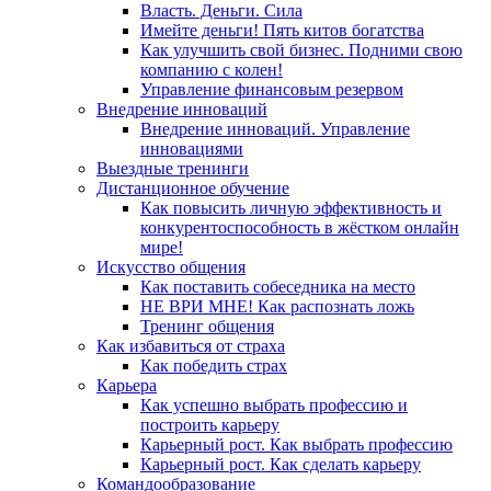
Власть. Деньги. Сила
Имейте деньги! Пять китов богатства
Как улучшить свой бизнес. Подними свою
компанию с колен!
Управление финансовым резервом
Внедрение инноваций
Внедрение инноваций. Управление
инновациями
Выездные тренинги
Дистанционное обучение
Как повысить личную эффективность и
конкурентоспособность в жёстком онлайн
мире!
Искусство общения
Как поставить собеседника на место
НЕ ВРИ МНЕ! Как распознать ложь
Тренинг общения
Как избавиться от страха
Как победить страх
Карьера
Как успешно выбрать профессию и
построить карьеру
Карьерный рост. Как выбрать профессию
Карьерный рост. Как сделать карьеру
Командообразование