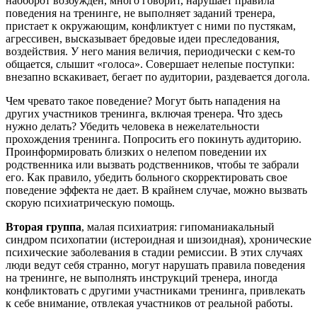
наоборот возбужден, много говорит, нарушает правила
поведения на тренинге, не выполняет заданий тренера,
пристает к окружающим, конфликтует с ними по пустякам,
агрессивен, высказывает бредовые идеи преследования,
воздействия. У него мания величия, периодически с кем-то
общается, слышит «голоса». Совершает нелепые поступки:
внезапно вскакивает, бегает по аудитории, раздевается догола.
Чем чревато такое поведение? Могут быть нападения на
других участников тренинга, включая тренера. Что здесь
нужно делать? Убедить человека в нежелательности
прохождения тренинга. Попросить его покинуть аудиторию.
Проинформировать близких о нелепом поведении их
родственника или вызвать родственников, чтобы те забрали
его. Как правило, убедить больного скорректировать свое
поведение эффекта не дает. В крайнем случае, можно вызвать
скорую психиатрическую помощь.
Вторая группа
, малая психиатрия: гипоманиакальный
синдром психопатии (истероидная и шизоидная), хронические
психические заболевания в стадии ремиссии. В этих случаях
люди ведут себя странно, могут нарушать правила поведения
на тренинге, не выполнять инструкций тренера, иногда
конфликтовать с другими участниками тренинга, привлекать
к себе внимание, отвлекая участников от реальной работы.