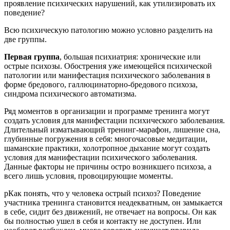
проявление психических нарушений, как утилизировать их
поведение?
Всю психическую патологию можно условно разделить на
две группы.
Первая группа
, большая психиатрия: хронические или
острые психозы. Обострения уже имеющейся психической
патологии или манифестация психического заболевания в
форме бредового, галлюцинаторно-бредового психоза,
синдрома психического автоматизма.
Ряд моментов в организации и программе тренинга могут
создать условия для манифестации психического заболевания.
Длительный изматывающий тренинг-марафон, лишение сна,
глубинные погружения в себя: многочасовые медитации,
шаманские практики, холотропное дыхание могут создать
условия для манифестации психического заболевания.
Данные факторы не причины остро возникшего психоза, а
всего лишь условия, провоцирующие моменты.
pКак понять, что у человека острый психоз? Поведение
участника тренинга становится неадекватным, он замыкается
в себе, сидит без движений, не отвечает на вопросы. Он как
бы полностью ушел в себя и контакту не доступен. Или