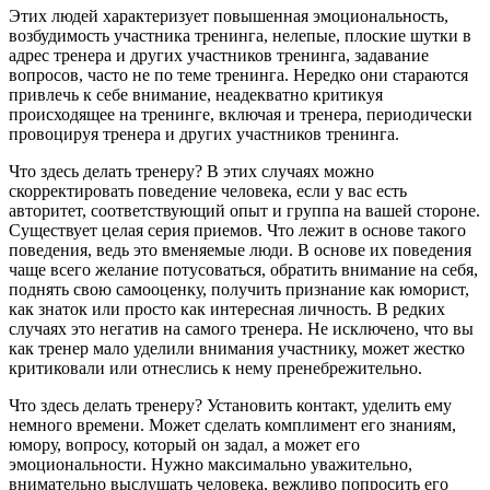
Этих людей характеризует повышенная эмоциональность,
возбудимость участника тренинга, нелепые, плоские шутки в
адрес тренера и других участников тренинга, задавание
вопросов, часто не по теме тренинга. Нередко они стараются
привлечь к себе внимание, неадекватно критикуя
происходящее на тренинге, включая и тренера, периодически
провоцируя тренера и других участников тренинга.
Что здесь делать тренеру? В этих случаях можно
скорректировать поведение человека, если у вас есть
авторитет, соответствующий опыт и группа на вашей стороне.
Существует целая серия приемов. Что лежит в основе такого
поведения, ведь это вменяемые люди. В основе их поведения
чаще всего желание потусоваться, обратить внимание на себя,
поднять свою самооценку, получить признание как юморист,
как знаток или просто как интересная личность. В редких
случаях это негатив на самого тренера. Не исключено, что вы
как тренер мало уделили внимания участнику, может жестко
критиковали или отнеслись к нему пренебрежительно.
Что здесь делать тренеру? Установить контакт, уделить ему
немного времени. Может сделать комплимент его знаниям,
юмору, вопросу, который он задал, а может его
эмоциональности. Нужно максимально уважительно,
внимательно выслушать человека, вежливо попросить его