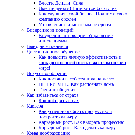
Власть. Деньги. Сила
Имейте деньги! Пять китов богатства
Как улучшить свой бизнес. Подними свою
компанию с колен!
Управление финансовым резервом
Внедрение инноваций
Внедрение инноваций. Управление
инновациями
Выездные тренинги
Дистанционное обучение
Как повысить личную эффективность и
конкурентоспособность в жёстком онлайн
мире!
Искусство общения
Как поставить собеседника на место
НЕ ВРИ МНЕ! Как распознать ложь
Тренинг общения
Как избавиться от страха
Как победить страх
Карьера
Как успешно выбрать профессию и
построить карьеру
Карьерный рост. Как выбрать профессию
Карьерный рост. Как сделать карьеру
Командообразование