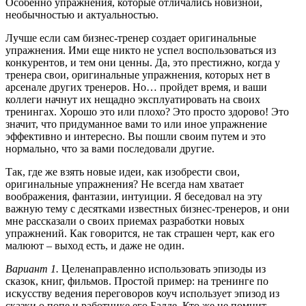
Особенно упражнения, которые отличались новизной,
необычностью и актуальностью.
Лучше если сам бизнес-тренер создает оригинальные
упражнения. Ими еще никто не успел воспользоваться из
конкурентов, и тем они ценны. Да, это престижно, когда у
тренера свои, оригинальные упражнения, которых нет в
арсенале других тренеров. Но… пройдет время, и ваши
коллеги начнут их нещадно эксплуатировать на своих
тренингах. Хорошо это или плохо? Это просто здорово! Это
значит, что придуманное вами то или иное упражнение
эффективно и интересно. Вы пошли своим путем и это
нормально, что за вами последовали другие.
Так, где же взять новые идеи, как изобрести свои,
оригинальные упражнения? Не всегда нам хватает
воображения, фантазии, интуиции. Я беседовал на эту
важную тему с десятками известных бизнес-тренеров, и они
мне рассказали о своих приемах разработки новых
упражнений. Как говорится, не так страшен черт, как его
малюют – выход есть, и даже не один.
Вариант 1.
Целенаправленно использовать эпизоды из
сказок, книг, фильмов. Простой пример: на тренинге по
искусству ведения переговоров коуч использует эпизод из
сказки о попе и работнике его Балде. Кто же не помнит