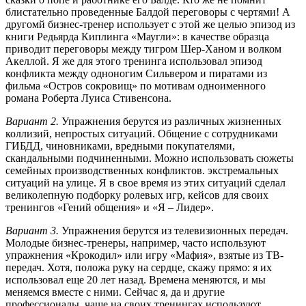
блистательно проведенные Балдой переговоры с чертями! А
другомй бизнес-тренер использует с этой же целью эпизод из
книги Редьярда Киплинга «Маугли»: в качестве образца
приводит переговоры между тигром Шер-Ханом и волком
Акеллой. Я же для этого тренинга использовал эпизод
конфликта между одноногим Сильвером и пиратами из
фильма «Остров сокровищ» по мотивам одноименного
романа Роберта Луиса Стивенсона.
Вариант 2.
Упражнения берутся из различных жизненных
коллизий, непростых ситуаций. Общение с сотрудниками
ГИБДД, чиновниками, вредными покупателями,
скандальными подчиненными. Можно использовать сюжеты
семейных производственных конфликтов. экстремальных
ситуаций на улице. Я в свое время из этих ситуаций сделал
великолепную подборку ролевых игр, кейсов для своих
тренингов «Гений общения» и «Я – Лидер».
Вариант 3.
Упражнения берутся из телевизионных передач.
Молодые бизнес-тренеры, например, часто используют
упражнения «Крокодил» или игру «Мафия», взятые из ТВ-
передач. Хотя, положа руку на сердце, скажу прямо: я их
использовал еще 20 лет назад. Времена меняются, и мы
меняемся вместе с ними. Сейчас я, да и другие
профессионалы, чаще на своих тренингах используют