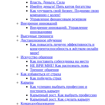
Власть. Деньги. Сила
Имейте деньги! Пять китов богатства
Как улучшить свой бизнес. Подними свою
компанию с колен!
Управление финансовым резервом
Внедрение инноваций
Внедрение инноваций. Управление
инновациями
Выездные тренинги
Дистанционное обучение
Как повысить личную эффективность и
конкурентоспособность в жёстком онлайн
мире!
Искусство общения
Как поставить собеседника на место
НЕ ВРИ МНЕ! Как распознать ложь
Тренинг общения
Как избавиться от страха
Как победить страх
Карьера
Как успешно выбрать профессию и
построить карьеру
Карьерный рост. Как выбрать профессию
Карьерный рост. Как сделать карьеру
Командообразование