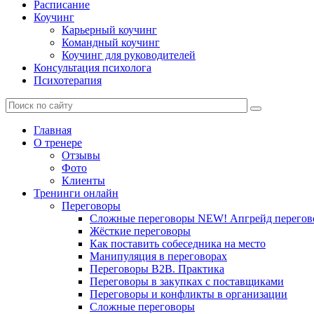
Расписание
Коучинг
Карьерный коучинг
Командный коучинг
Коучинг для руководителей
Консультация психолога
Психотерапия
Главная
О тренере
Отзывы
Фото
Клиенты
Тренинги онлайн
Переговоры
Сложные переговоры NEW! Апгрейд перегов
Жёсткие переговоры
Как поставить собеседника на место
Манипуляция в переговорах
Переговоры B2B. Практика
Переговоры в закупках с поставщиками
Переговоры и конфликты в организации
Сложные переговоры