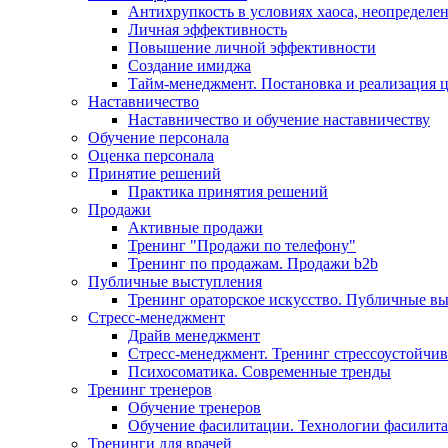
Антихрупкость в условиях хаоса, неопределен
Личная эффективность
Повышение личной эффективности
Создание имиджа
Тайм-менеджмент. Постановка и реализация 
Наставничество
Наставничество и обучение наставничеству
Обучение персонала
Оценка персонала
Принятие решений
Практика принятия решений
Продажи
Активные продажи
Тренинг "Продажи по телефону"
Тренинг по продажам. Продажи b2b
Публичные выступления
Тренинг ораторское искусство. Публичные в
Стресс-менеджмент
Драйв менеджмент
Стресс-менеджмент. Тренинг стрессоустойчи
Психосоматика. Современные тренды
Тренинг тренеров
Обучение тренеров
Обучение фасилитации. Технологии фасилит
Тренинги для врачей