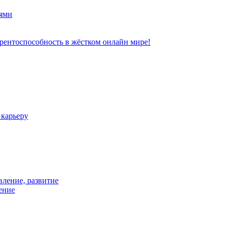
ями
рентоспособность в жёстком онлайн мире!
 карьеру
вление, развитие
ение