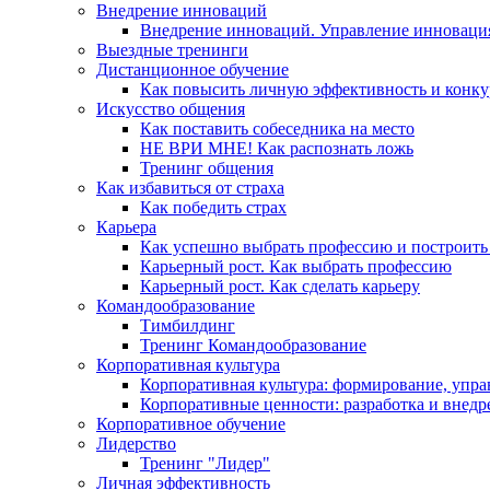
Внедрение инноваций
Внедрение инноваций. Управление инноваци
Выездные тренинги
Дистанционное обучение
Как повысить личную эффективность и конку
Искусство общения
Как поставить собеседника на место
НЕ ВРИ МНЕ! Как распознать ложь
Тренинг общения
Как избавиться от страха
Как победить страх
Карьера
Как успешно выбрать профессию и построить
Карьерный рост. Как выбрать профессию
Карьерный рост. Как сделать карьеру
Командообразование
Тимбилдинг
Тренинг Командообразование
Корпоративная культура
Корпоративная культура: формирование, упра
Корпоративные ценности: разработка и внедр
Корпоративное обучение
Лидерство
Тренинг "Лидер"
Личная эффективность