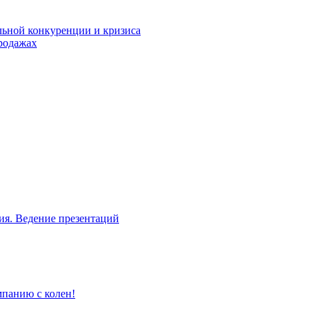
льной конкуренции и кризиса
родажах
ия. Ведение презентаций
мпанию с колен!