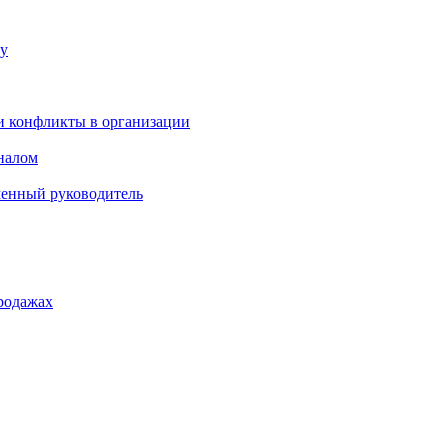
ку
и конфликты в организации
оналом
менный руководитель
родажах