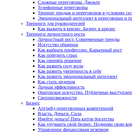
Сложные переговоры. Джокер
Телефонные переговоры
Тренинг продаж и переговоров в условиях си
Эмоциональный интеллект в переговорах и п
Тренинги для руководителей
Как выжить в кризис. Бизнес в кризис
Тренинги личностного роста
Личностный рост. Современные тренды
Искусство общения
Как выбрать профессию. Карьерный рост
Как победить страх
Как принять решение
Как развить силу воли
Как развить уверенность в себе
Как развить эмоциональный интеллект
Как стать лидером
Личная эффективность
Ораторское искусство. Публичные выступлен
Сверхвозможности
Бизнес
Апгрейд переговорных компетенций
Власть. Деньги. Сила
Имейте деньги! Пять китов богатства
Как улучшить свой бизнес. Подними свою ко
Управление финансовым резервом