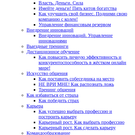
Власть. Деньги. Сила
Имейте деньги! Пять китов богатства
Как улучшить свой бизнес. Подними свою
компанию с колен!
Управление финансовым резервом
Внедрение инноваций
Внедрение инноваций. Управление
инновациями
Выездные тренинги
Дистанционное обучение
Как повысить личную эффективность и
конкурентоспособность в жёстком онлайн
мире!
Искусство общения
Как поставить собеседника на место
НЕ ВРИ МНЕ! Как распознать ложь
Тренинг общения
Как избавиться от страха
Как победить страх
Карьера
Как успешно выбрать профессию и
построить карьеру
Карьерный рост. Как выбрать профессию
Карьерный рост. Как сделать карьеру
Командообразование