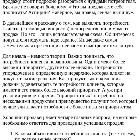
продажу, стоит подробно разобраться с нуждами потребителя.
Врач же не говорит больному: «Что вы предлагаете себе
прописать? Аспирин? Наверное, вы правы, сейчас выпишу».
В дальнейшем я расскажу о том, как выявлять потребности
клиента (с помощью вопросов) непосредственно в момент
продаж. Но это – лишь вспомогательная схема. Об интересах
покупателя подумать надо заранее. Иначе даже самая
замечательная презентация неизбежно выстрелит вхолостую.
Для начала – немного теории. Важно понимать, что
потребности клиента неравнозначны. Одни имеют более
высокий приоритет, другие более низкий. Потребности
упорядочены в определенную иерархию, которая влияет на
покупательские решения. Как продукт, так и компания
должны удовлетворять те потребности клиента, которые
имеют в его глазах более высокий приоритет. А уж при
условии удовлетворения "приоритетных" потребностей
несколькими продуктами преимущество получит тот, который
лучше учитывает потребности с более низким приоритетом.
Хороший продавец знает четыре главных вопроса, на которые
необходимо ответить для проведения успешных продаж:
Каковы объективные потребности клиента (т.е. что ему,
по логике вещей, нужно)?