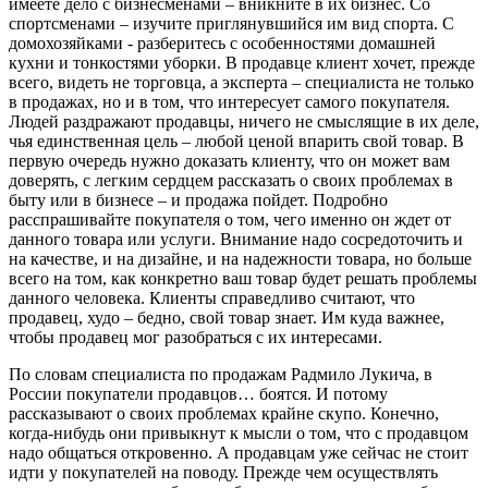
имеете дело с бизнесменами – вникните в их бизнес. Со
спортсменами – изучите приглянувшийся им вид спорта. С
домохозяйками - разберитесь с особенностями домашней
кухни и тонкостями уборки. В продавце клиент хочет, прежде
всего, видеть не торговца, а эксперта – специалиста не только
в продажах, но и в том, что интересует самого покупателя.
Людей раздражают продавцы, ничего не смыслящие в их деле,
чья единственная цель – любой ценой впарить свой товар. В
первую очередь нужно доказать клиенту, что он может вам
доверять, с легким сердцем рассказать о своих проблемах в
быту или в бизнесе – и продажа пойдет. Подробно
расспрашивайте покупателя о том, чего именно он ждет от
данного товара или услуги. Внимание надо сосредоточить и
на качестве, и на дизайне, и на надежности товара, но больше
всего на том, как конкретно ваш товар будет решать проблемы
данного человека. Клиенты справедливо считают, что
продавец, худо – бедно, свой товар знает. Им куда важнее,
чтобы продавец мог разобраться с их интересами.
По словам специалиста по продажам Радмило Лукича, в
России покупатели продавцов… боятся. И потому
рассказывают о своих проблемах крайне скупо. Конечно,
когда-нибудь они привыкнут к мысли о том, что с продавцом
надо общаться откровенно. А продавцам уже сейчас не стоит
идти у покупателей на поводу. Прежде чем осуществлять