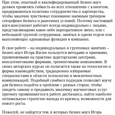
При этом, опытный и квалифицированный бизнес-коуч
должен проявлять гибкость во всех отношениях с клиентом,
придерживаться политики сотрудничества и партнерства,
чтобы заказчик чувствовал понимание наемным тренером
специфики бизнеса и рыночных условий. Поэтому настоящий
коуч-консультант работает всегда индивидуально с лицами,
представляющими какое-либо корпоративное звено, или с
небольшой группой сотрудников, занятых в одном отделе или
выполняющих одинаковые функции в компании.
В свое работе – на индивидуальных и групповых занятиях –
бизнес-коуч Игорь Вагин пользуется методами и приемами,
применяемыми на практике аудиторскими центрами,
консалтинговыми фирмами, тренинговыми компаниями. В
своих авторских курсах он полагается также на технологии и
формы взаимодействия, традиционно избираемые
специалистами в области психологии и межличностных
коммуникаций. Подобный симбиоз подходов позволяет коучу
для бизнеса подойти к проблеме с разных сторон, чтобы
увидеть самому и предъявить заказчику коучинговых услуг
причину проявившегося в работе дисбаланса, найти наиболее
оптимальную стратегию выхода из кризиса, возможности для
нового роста.
Пожалуй, не найдется тем, в которых бизнес-коуч Игорь