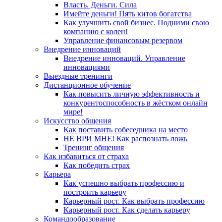
Власть. Деньги. Сила
Имейте деньги! Пять китов богатства
Как улучшить свой бизнес. Подними свою
компанию с колен!
Управление финансовым резервом
Внедрение инноваций
Внедрение инноваций. Управление
инновациями
Выездные тренинги
Дистанционное обучение
Как повысить личную эффективность и
конкурентоспособность в жёстком онлайн
мире!
Искусство общения
Как поставить собеседника на место
НЕ ВРИ МНЕ! Как распознать ложь
Тренинг общения
Как избавиться от страха
Как победить страх
Карьера
Как успешно выбрать профессию и
построить карьеру
Карьерный рост. Как выбрать профессию
Карьерный рост. Как сделать карьеру
Командообразование