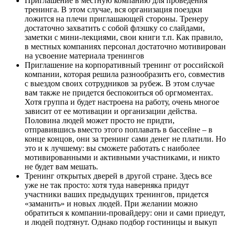
Приглашение в местную компанию для проведения
тренинга. В этом случае, вся организация поездки
ложится на плечи приглашающей стороны. Тренеру
достаточно захватить с собой флэшку со слайдами,
заметки с мини-лекциями, свои книги т.п. Как правило,
в местных компаниях персонал достаточно мотивирован
на усвоение материала тренингов
Приглашение на корпоративный тренинг от российской
компании, которая решила разнообразить его, совместив
с выездом своих сотрудников за рубеж. В этом случае
вам также не придется беспокоиться об оргмоментах.
Хотя группа и будет настроена на работу, очень многое
зависит от ее мотивации и организации действа.
Половина людей может просто не придти,
отправившись вместо этого поплавать в бассейне – в
конце концов, они за тренинг сами денег не платили. Но
это и к лучшему: вы сможете работать с наиболее
мотивированными и активными участниками, и никто
не будет вам мешать.
Тренинг открытых дверей в другой стране. Здесь все
уже не так просто: хотя туда наверняка придут
участники ваших предыдущих тренингов, придется
«заманить» и новых людей. При желании можно
обратиться к компании-провайдеру: они и сами приедут,
и людей подтянут. Однако подбор гостиницы и выкуп