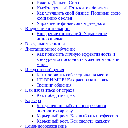
Власть. Деньги. Сила
Имейте деньги! Пять китов богатства
Как улучшить свой бизнес. Подними свою
компанию с колен!
Управление финансовым резервом
Внедрение инноваций
Внедрение инноваций. Управление
инновациями
Выездные тренинги
Дистанционное обучение
Как повысить личную эффективность и
конкурентоспособность в жёстком онлайн
мире!
Искусство общения
Как поставить собеседника на место
НЕ ВРИ МНЕ! Как распознать ложь
Тренинг общения
Как избавиться от страха
Как победить страх
Карьера
Как успешно выбрать профессию и
построить карьеру
Карьерный рост. Как выбрать профессию
Карьерный рост. Как сделать карьеру
Командообразование