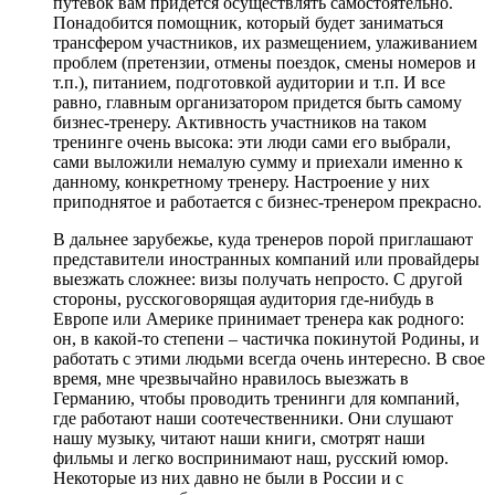
путевок вам придется осуществлять самостоятельно.
Понадобится помощник, который будет заниматься
трансфером участников, их размещением, улаживанием
проблем (претензии, отмены поездок, смены номеров и
т.п.), питанием, подготовкой аудитории и т.п. И все
равно, главным организатором придется быть самому
бизнес-тренеру. Активность участников на таком
тренинге очень высока: эти люди сами его выбрали,
сами выложили немалую сумму и приехали именно к
данному, конкретному тренеру. Настроение у них
приподнятое и работается с бизнес-тренером прекрасно.
В дальнее зарубежье, куда тренеров порой приглашают
представители иностранных компаний или провайдеры
выезжать сложнее: визы получать непросто. С другой
стороны, русскоговорящая аудитория где-нибудь в
Европе или Америке принимает тренера как родного:
он, в какой-то степени – частичка покинутой Родины, и
работать с этими людьми всегда очень интересно. В свое
время, мне чрезвычайно нравилось выезжать в
Германию, чтобы проводить тренинги для компаний,
где работают наши соотечественники. Они слушают
нашу музыку, читают наши книги, смотрят наши
фильмы и легко воспринимают наш, русский юмор.
Некоторые из них давно не были в России и с