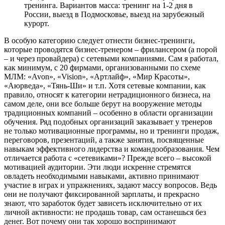
тренинга. Вариантов масса: тренинг на 1-2 дня в
России, выезд в Подмосковье, выезд на зарубежный
курорт.
В особую категорию следует отнести бизнес-тренинги,
которые проводятся бизнес-тренером – фрилансером (а порой
– и через провайдера) с сетевыми компаниями. Сам я работал,
как минимум, с 20 фирмами, организованными по схеме
МЛМ: «Avon», «Vision», «Артлайф», «Мир Красоты»,
«Аюрведа», «Тянь-Ши» и т.п. Хотя сетевые компании, как
правило, относят к категории нетрадиционного бизнеса, на
самом деле, они все больше берут на вооружение методы
традиционных компаний – особенно в области организации
обучения. Ряд подобных организаций заказывает у тренеров
не только мотивационные программы, но и тренинги продаж,
переговоров, презентаций, а также занятия, посвященные
навыкам эффективного лидерства и командообразования. Чем
отличается работа с «сетевиками»? Прежде всего – высокой
мотивацией аудитории. Эти люди искренне стремятся
овладеть необходимыми навыками, активно принимают
участие в играх и упражнениях, задают массу вопросов. Ведь
они не получают фиксированной зарплаты, и прекрасно
знают, что заработок будет зависеть исключительно от их
личной активности: не продашь товар, сам останешься без
денег. Вот почему они так хорошо воспринимают