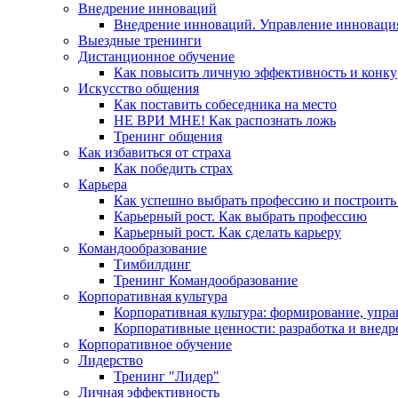
Внедрение инноваций
Внедрение инноваций. Управление инноваци
Выездные тренинги
Дистанционное обучение
Как повысить личную эффективность и конку
Искусство общения
Как поставить собеседника на место
НЕ ВРИ МНЕ! Как распознать ложь
Тренинг общения
Как избавиться от страха
Как победить страх
Карьера
Как успешно выбрать профессию и построить
Карьерный рост. Как выбрать профессию
Карьерный рост. Как сделать карьеру
Командообразование
Тимбилдинг
Тренинг Командообразование
Корпоративная культура
Корпоративная культура: формирование, упра
Корпоративные ценности: разработка и внедр
Корпоративное обучение
Лидерство
Тренинг "Лидер"
Личная эффективность