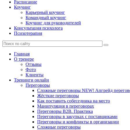
Расписание
Коучинг
Карьерный коучинг
Командный коучинг
Коучинг для руководителей
Консультация психолога
Психотерапия
Главная
О тренере
Отзывы
Фото
Клиенты
Тренинги онлайн
Переговоры
Сложные переговоры NEW! Апгрейд перегов
Жёсткие переговоры
Как поставить собеседника на место
Манипуляция в переговорах
Переговоры B2B. Практика
Переговоры в закупках с поставщиками
Переговоры и конфликты в организации
Сложные переговоры