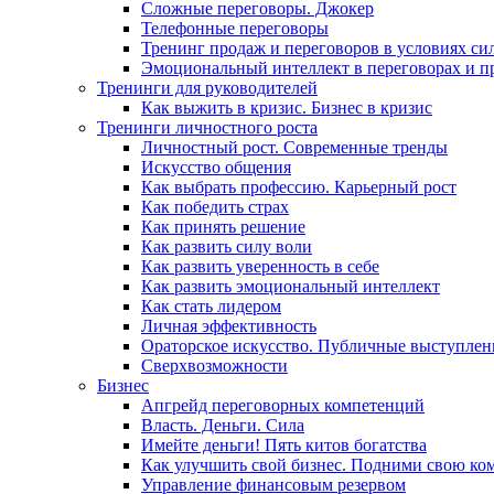
Сложные переговоры. Джокер
Телефонные переговоры
Тренинг продаж и переговоров в условиях си
Эмоциональный интеллект в переговорах и п
Тренинги для руководителей
Как выжить в кризис. Бизнес в кризис
Тренинги личностного роста
Личностный рост. Современные тренды
Искусство общения
Как выбрать профессию. Карьерный рост
Как победить страх
Как принять решение
Как развить силу воли
Как развить уверенность в себе
Как развить эмоциональный интеллект
Как стать лидером
Личная эффективность
Ораторское искусство. Публичные выступлен
Сверхвозможности
Бизнес
Апгрейд переговорных компетенций
Власть. Деньги. Сила
Имейте деньги! Пять китов богатства
Как улучшить свой бизнес. Подними свою ко
Управление финансовым резервом