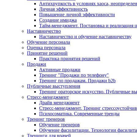
Антихрупкость в условиях хаоса, неопределен
Личная эффективность
Повышение личной эффективности
Создание имиджа
Тайм-менеджмент. Постановка и реализация 
Наставничество
Наставничество и обучение наставничеству
Обучение персонала
Оценка персонала
Принятие решений
Практика принятия решений
Продажи
Активные продажи
Тренинг "Продажи по телефону"
Тренинг по продажам. Продажи b2b
Публичные выступления
Тренинг ораторское искусство. Публичные в
Стресс-менеджмент
Драйв менеджмент
Стресс-менеджмент. Тренинг стрессоустойчи
Психосоматика. Современные тренды
Тренинг тренеров
Обучение тренеров
Обучение фасилитации. Технологии фасилит
Тренинги для врачей