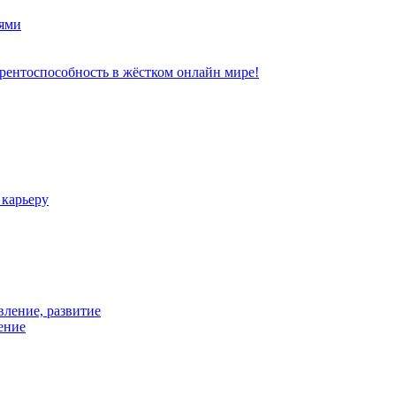
ями
рентоспособность в жёстком онлайн мире!
 карьеру
вление, развитие
ение