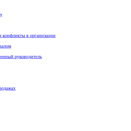
ку
и конфликты в организации
оналом
менный руководитель
родажах