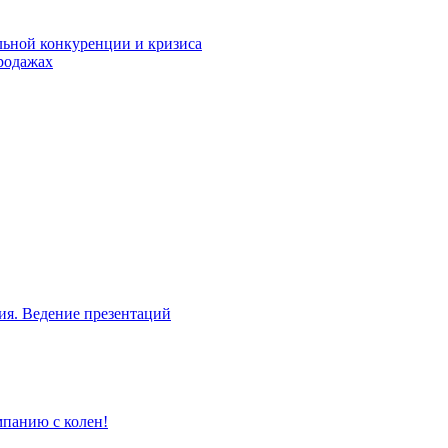
льной конкуренции и кризиса
родажах
ия. Ведение презентаций
мпанию с колен!